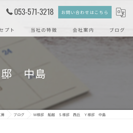
053-571-3218
お問い合わせはこちら
セプト
当社の特徴
会社案内
ブログ
注文住宅
コラム
新築
様邸 中島
戸建て
リフォーム
リノベーション
工房
ブログ
Ｗ様邸 船越 Ｓ様邸 西丘 Ｙ様邸 中島