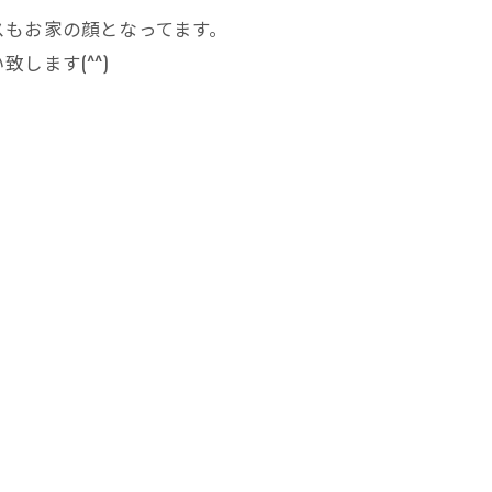
スもお家の顔となってます。
します(^^)