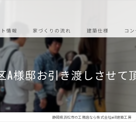
ント情報
家づくりの流れ
建築仕様
コン
アフターメンテナンス
区A様邸お引き渡しさせて
静岡県浜松市の工務店なら株式会社will建築工房