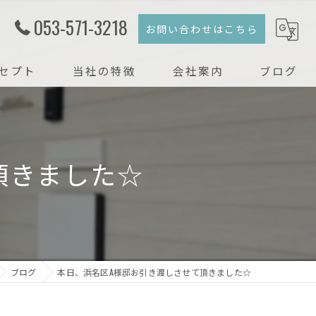
053-571-3218
お問い合わせはこちら
セプト
当社の特徴
会社案内
ブログ
注文住宅
コラム
新築
頂きました☆
戸建て
リフォーム
リノベーション
ブログ
本日、浜名区A様邸お引き渡しさせて頂きました☆