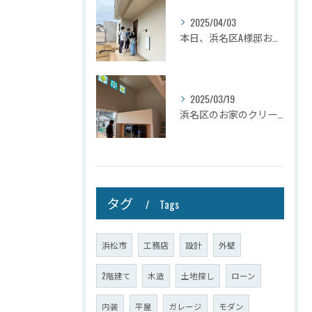
2025/04/03
本日、浜名区A様邸お引き渡しさせて頂きました☆
2025/03/19
浜名区のお家のクリーニングが完了しましたので壁掛けテレビを設...
タグ
Tags
浜松市
工務店
設計
外壁
2階建て
木造
土地探し
ローン
内装
平屋
ガレージ
モダン