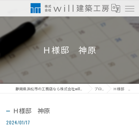
Ｈ様邸 神原
静岡県浜松市の工務店なら株式会社will建築工房
ブログ
Ｈ様邸 神原
Ｈ様邸 神原
2024/01/17