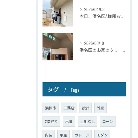
2025/04/03
本日、浜名区A様邸お引き渡しさせて頂きました☆
2025/03/19
浜名区のお家のクリーニングが完了しましたので壁掛けテレビを設...
タグ
Tags
浜松市
工務店
設計
外壁
2階建て
木造
土地探し
ローン
内装
平屋
ガレージ
モダン