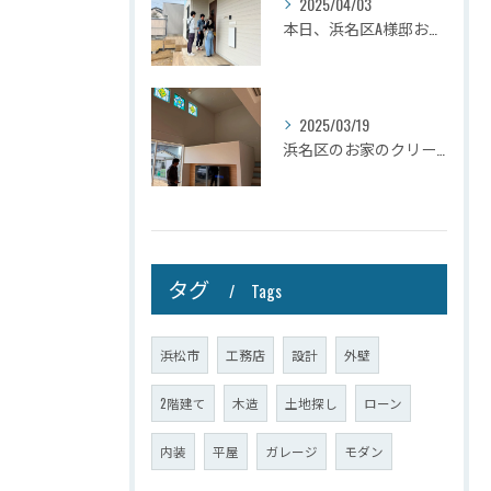
2025/04/03
本日、浜名区A様邸お引き渡しさせて頂きました☆
2025/03/19
浜名区のお家のクリーニングが完了しましたので壁掛けテレビを設...
タグ
Tags
浜松市
工務店
設計
外壁
2階建て
木造
土地探し
ローン
内装
平屋
ガレージ
モダン