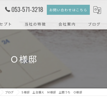
053-571-3218
お問い合わせはこちら
セプト
当社の特徴
会社案内
ブログ
注文住宅
コラム
新築
ち Ｏ様邸
戸建て
リフォーム
リノベーション
ブログ
Ｓ様邸 土台据え Ｍ様邸 土間うち Ｏ様邸