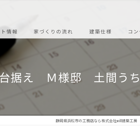
ント情報
家づくりの流れ
建築仕様
コン
アフターメンテナンス
土台据え Ｍ様邸 土間う
静岡県浜松市の工務店なら株式会社will建築工房