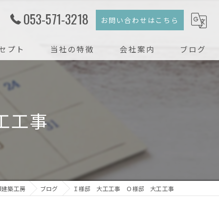
053-571-3218
お問い合わせはこちら
セプト
当社の特徴
会社案内
ブログ
注文住宅
コラム
新築
工工事
戸建て
リフォーム
リノベーション
l建築工房
ブログ
Ｉ様邸 大工工事 Ｏ様邸 大工工事