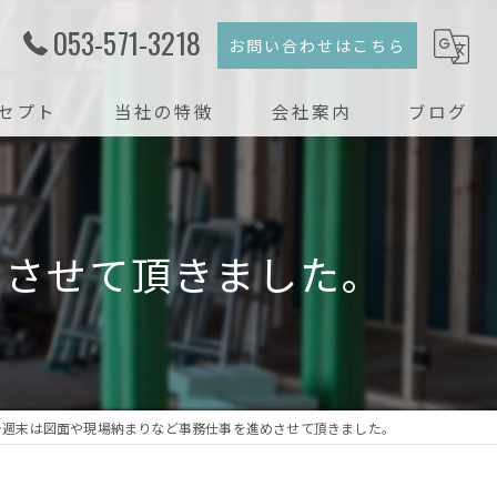
053-571-3218
お問い合わせはこちら
セプト
当社の特徴
会社案内
ブログ
注文住宅
コラム
新築
めさせて頂きました。
戸建て
リフォーム
リノベーション
今週末は図面や現場納まりなど事務仕事を進めさせて頂きました。