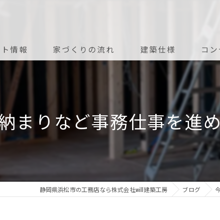
ント情報
家づくりの流れ
建築仕様
コン
アフターメンテナンス
納まりなど事務仕事を進
静岡県浜松市の工務店なら株式会社will建築工房
ブログ