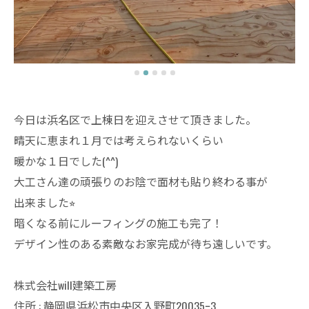
今日は浜名区で上棟日を迎えさせて頂きました。
晴天に恵まれ１月では考えられないくらい
暖かな１日でした(^^)
大工さん達の頑張りのお陰で面材も貼り終わる事が
出来ました⭐︎
暗くなる前にルーフィングの施工も完了！
デザイン性のある素敵なお家完成が待ち遠しいです。
株式会社will建築工房
住所 : 静岡県浜松市中央区入野町20035ｰ3