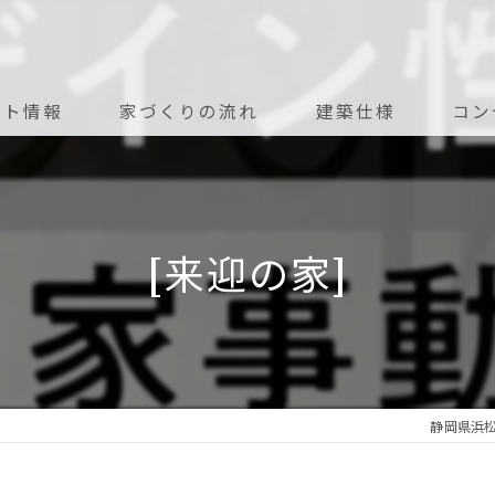
ント情報
家づくりの流れ
建築仕様
コン
アフターメンテナンス
[来迎の家]
静岡県浜松