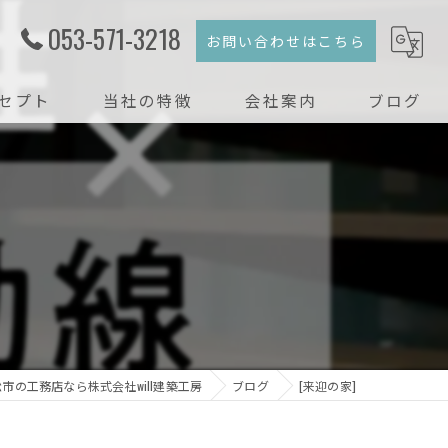
053-571-3218
お問い合わせはこちら
セプト
当社の特徴
会社案内
ブログ
注文住宅
コラム
新築
戸建て
リフォーム
リノベーション
市の工務店なら株式会社will建築工房
ブログ
[来迎の家]