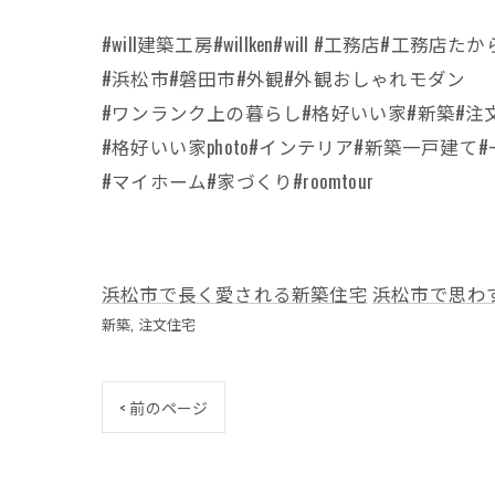
#will建築工房#willken#will #工務店#工務店
#浜松市#磐田市#外観#外観おしゃれモダン
#ワンランク上の暮らし#格好いい家#新築#注
#格好いい家photo#インテリア#新築一戸建て
#マイホーム#家づくり#roomtour
浜松市で長く愛される新築住宅
浜松市で思わ
新築
注文住宅
< 前のページ