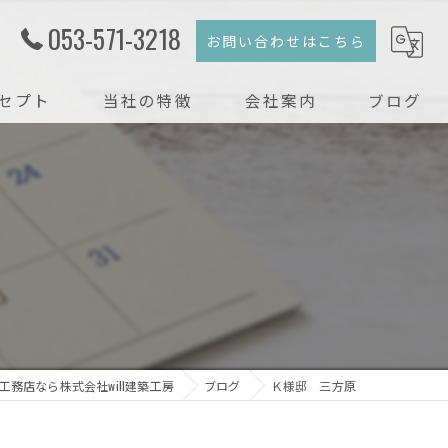
053-571-3218
お問い合わせはこちら
セプト
当社の特徴
会社案内
ブログ
注文住宅
コラム
新築
戸建て
リフォーム
リノベーション
工務店なら株式会社will建築工房
ブログ
Ｋ様邸 三方原