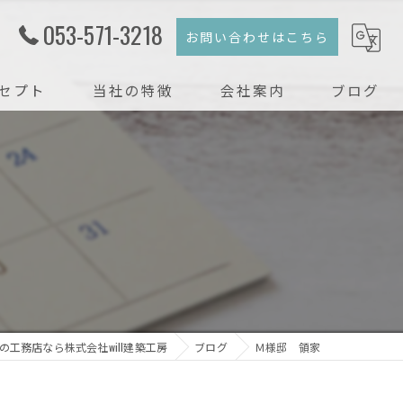
053-571-3218
お問い合わせはこちら
セプト
当社の特徴
会社案内
ブログ
注文住宅
コラム
新築
戸建て
リフォーム
リノベーション
の工務店なら株式会社will建築工房
ブログ
Ｍ様邸 領家