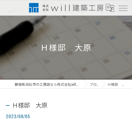
Ｈ様邸 大原
静岡県浜松市の工務店なら株式会社will建築工房
ブログ
Ｈ様邸 大原
Ｈ様邸 大原
2023/08/05