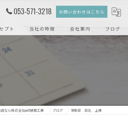
053-571-3218
お問い合わせはこちら
セプト
当社の特徴
会社案内
ブログ
注文住宅
コラム
新築
戸建て
リフォーム
リノベーション
店なら株式会社will建築工房
ブログ
M様邸 浜北 上棟