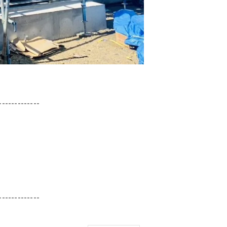
-------------
-------------