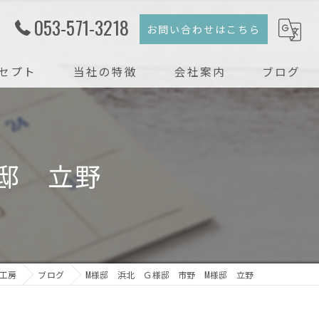
053-571-3218
お問い合わせはこちら
セプト
当社の特徴
会社案内
ブログ
注文住宅
コラム
新築
邸 立野
戸建て
リフォーム
リノベーション
築工房
ブログ
M様邸 浜北 Ｇ様邸 市野 M様邸 立野