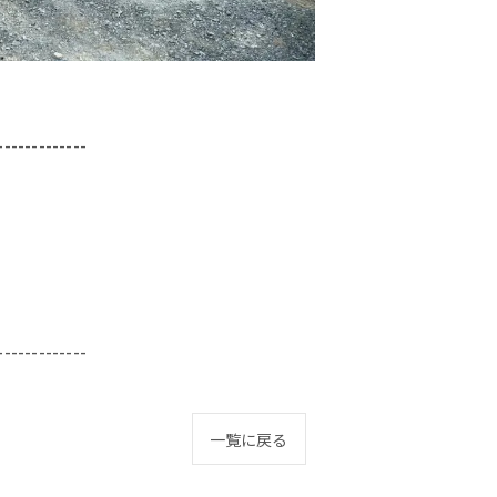
-------------
-------------
一覧に戻る