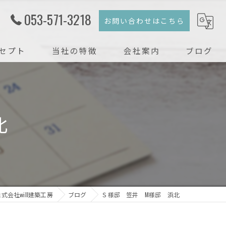
053-571-3218
お問い合わせはこちら
セプト
当社の特徴
会社案内
ブログ
注文住宅
コラム
新築
北
戸建て
リフォーム
リノベーション
会社will建築工房
ブログ
Ｓ様邸 笠井 M様邸 浜北