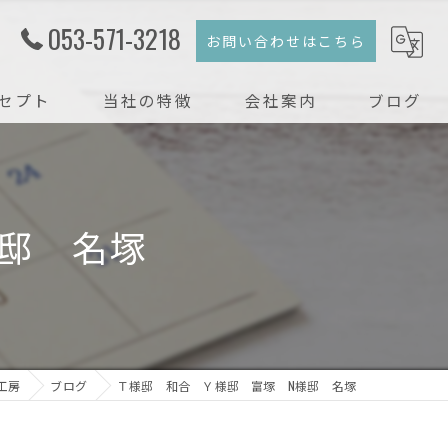
053-571-3218
お問い合わせはこちら
セプト
当社の特徴
会社案内
ブログ
注文住宅
コラム
新築
邸 名塚
戸建て
リフォーム
リノベーション
工房
ブログ
Ｔ様邸 和合 Ｙ様邸 富塚 N様邸 名塚