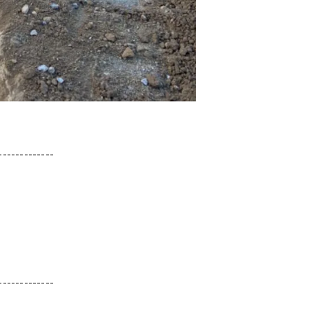
-------------
-------------