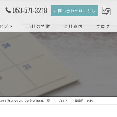
053-571-3218
お問い合わせはこちら
セプト
当社の特徴
会社案内
ブログ
注文住宅
コラム
新築
戸建て
リフォーム
リノベーション
の工務店なら株式会社will建築工房
ブログ
N様邸 名塚