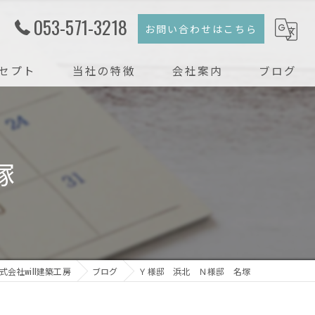
053-571-3218
お問い合わせはこちら
セプト
当社の特徴
会社案内
ブログ
注文住宅
コラム
新築
塚
戸建て
リフォーム
リノベーション
会社will建築工房
ブログ
Ｙ様邸 浜北 Ｎ様邸 名塚