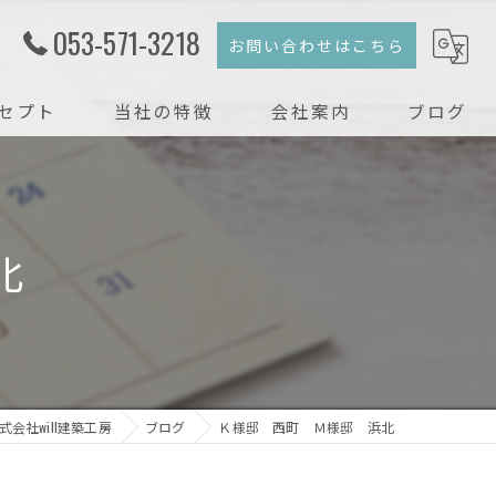
053-571-3218
お問い合わせはこちら
セプト
当社の特徴
会社案内
ブログ
注文住宅
コラム
新築
北
戸建て
リフォーム
リノベーション
会社will建築工房
ブログ
Ｋ様邸 西町 Ｍ様邸 浜北