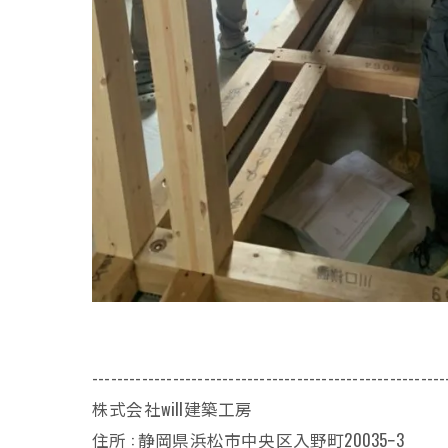
---------------------------------------------------------
株式会社will建築工房
住所 : 静岡県浜松市中央区入野町20035ｰ3