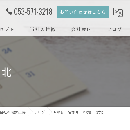
053-571-3218
お問い合わせはこちら
セプト
当社の特徴
会社案内
ブログ
注文住宅
コラム
新築
浜北
戸建て
リフォーム
リノベーション
社will建築工房
ブログ
Ｎ様邸 名塚町 Ｍ様邸 浜北