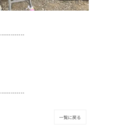
-------------
-------------
一覧に戻る