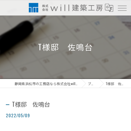
T様邸 佐鳴台
静岡県浜松市の工務店なら株式会社will建築工房
ブログ
T様邸 佐鳴台
T様邸 佐鳴台
2022/05/09