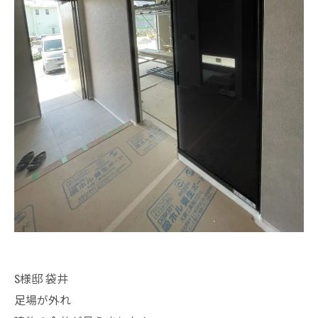
S様邸 袋井
足場が外れ