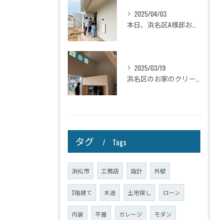
2025/04/03
本日、浜名区A様邸お引き渡しさせて頂きました☆
2025/03/19
浜名区のお家のクリーニングが完了しましたので壁掛けテレビを設...
タグ
Tags
浜松市
工務店
設計
外壁
2階建て
木造
土地探し
ローン
内装
平屋
ガレージ
モダン