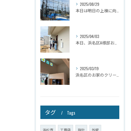
2025/08/29
本日は明日の上棟に向けて先行足場の施工をさせて頂きました。
2025/04/03
本日、浜名区A様邸お引き渡しさせて頂きました☆
2025/03/19
浜名区のお家のクリーニングが完了しましたので壁掛けテレビを設...
タグ
Tags
浜松市
工務店
設計
外壁