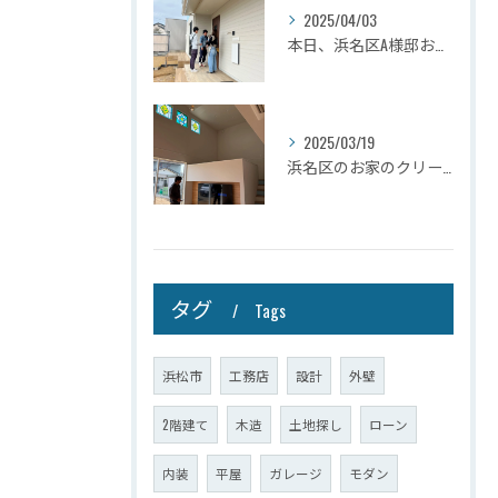
2025/04/03
本日、浜名区A様邸お引き渡しさせて頂きました☆
2025/03/19
浜名区のお家のクリーニングが完了しましたので壁掛けテレビを設...
タグ
Tags
浜松市
工務店
設計
外壁
2階建て
木造
土地探し
ローン
内装
平屋
ガレージ
モダン