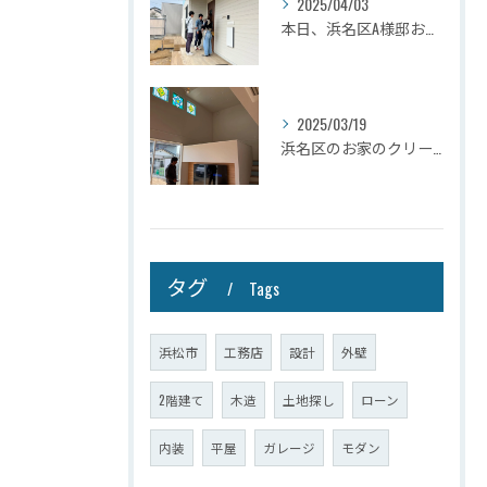
2025/04/03
本日、浜名区A様邸お引き渡しさせて頂きました☆
2025/03/19
浜名区のお家のクリーニングが完了しましたので壁掛けテレビを設...
タグ
Tags
浜松市
工務店
設計
外壁
2階建て
木造
土地探し
ローン
内装
平屋
ガレージ
モダン