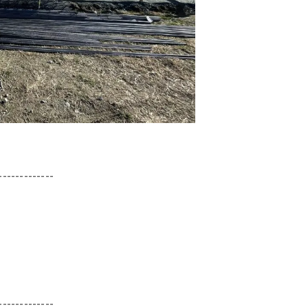
-------------
-------------