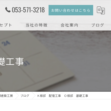
053-571-3218
お問い合わせはこちら
セプト
当社の特徴
会社案内
ブログ
注文住宅
コラム
新築
礎工事
戸建て
リフォーム
リノベーション
l建築工房
ブログ
Ｋ様邸 配管工事 Ｏ様邸 基礎工事