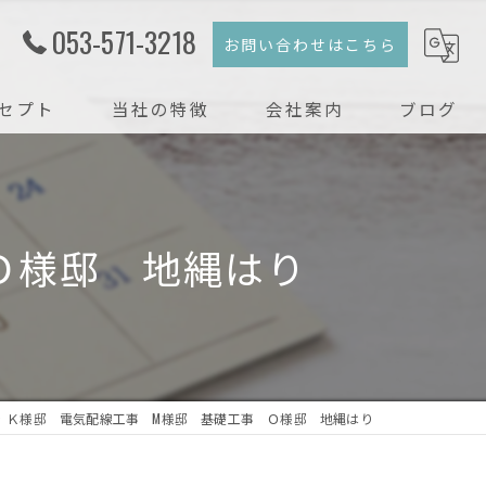
053-571-3218
お問い合わせはこちら
セプト
当社の特徴
会社案内
ブログ
注文住宅
コラム
新築
 Ｏ様邸 地縄はり
戸建て
リフォーム
リノベーション
Ｋ様邸 電気配線工事 M様邸 基礎工事 Ｏ様邸 地縄はり