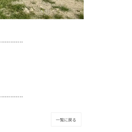
-------------
-------------
一覧に戻る