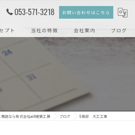
053-571-3218
お問い合わせはこちら
セプト
当社の特徴
会社案内
ブログ
注文住宅
コラム
新築
戸建て
リフォーム
リノベーション
務店なら株式会社will建築工房
ブログ
S様邸 大工工事