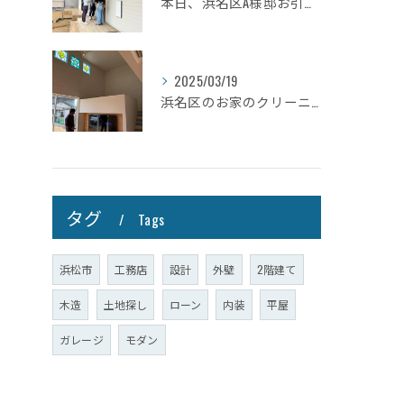
本日、浜名区A様邸お引き渡しさせて頂きました☆
2025/03/19
浜名区のお家のクリーニングが完了しましたので壁掛けテレビを設...
タグ
Tags
浜松市
工務店
設計
外壁
2階建て
木造
土地探し
ローン
内装
平屋
ガレージ
モダン