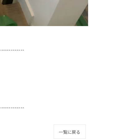
-------------
-------------
一覧に戻る