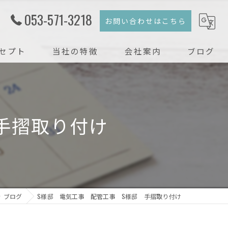
053-571-3218
お問い合わせはこちら
セプト
当社の特徴
会社案内
ブログ
注文住宅
コラム
新築
手摺取り付け
戸建て
リフォーム
リノベーション
ブログ
S様邸 電気工事 配管工事 S様邸 手摺取り付け