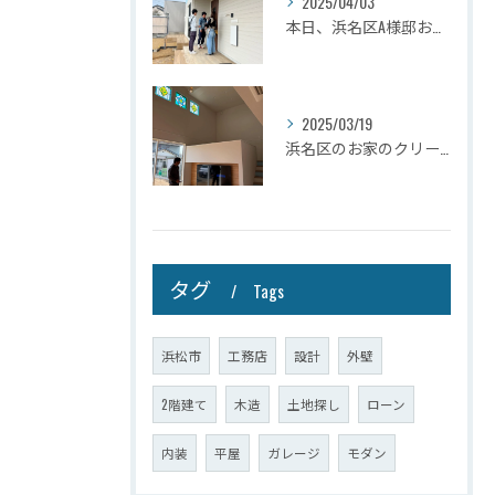
2025/04/03
本日、浜名区A様邸お引き渡しさせて頂きました☆
2025/03/19
浜名区のお家のクリーニングが完了しましたので壁掛けテレビを設...
タグ
Tags
浜松市
工務店
設計
外壁
2階建て
木造
土地探し
ローン
内装
平屋
ガレージ
モダン