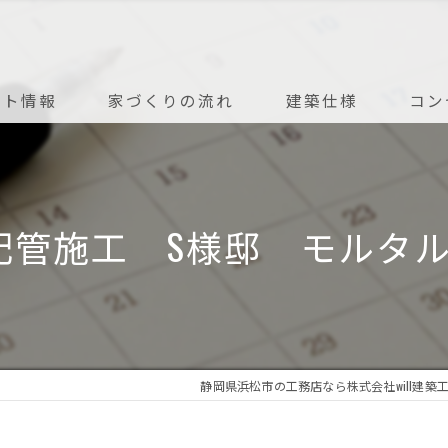
ント情報
家づくりの流れ
建築仕様
コン
アフターメンテナンス
配管施工 S様邸 モルタ
静岡県浜松市の工務店なら株式会社will建築