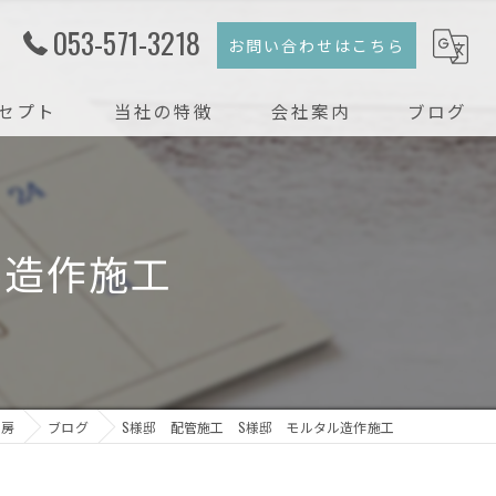
053-571-3218
お問い合わせはこちら
セプト
当社の特徴
会社案内
ブログ
注文住宅
コラム
新築
ル造作施工
戸建て
リフォーム
リノベーション
工房
ブログ
S様邸 配管施工 S様邸 モルタル造作施工