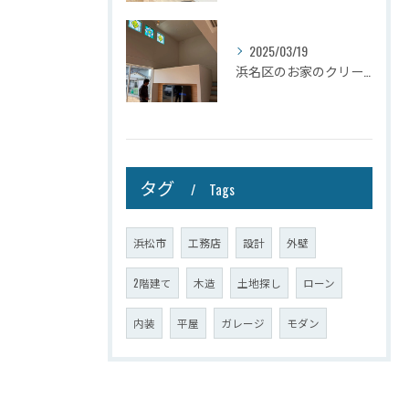
2025/03/19
浜名区のお家のクリーニングが完了しましたので壁掛けテレビを設...
タグ
Tags
浜松市
工務店
設計
外壁
2階建て
木造
土地探し
ローン
内装
平屋
ガレージ
モダン