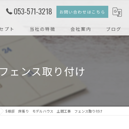
053-571-3218
お問い合わせはこちら
セプト
当社の特徴
会社案内
ブログ
注文住宅
コラム
新築
フェンス取り付け
戸建て
リフォーム
リノベーション
S様邸 床張り モデルハウス 土間工事 フェンス取り付け