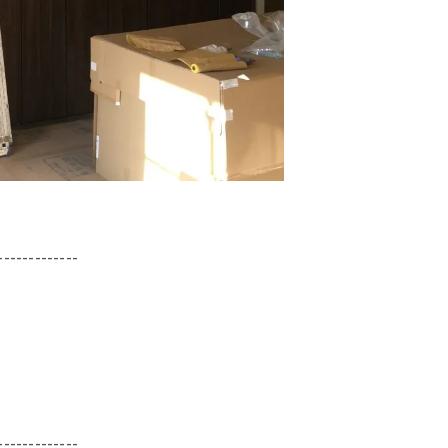
-------------
-------------