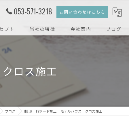
053-571-3218
お問い合わせはこちら
セプト
当社の特徴
会社案内
ブログ
注文住宅
コラム
新築
 クロス施工
戸建て
リフォーム
リノベーション
ブログ
I様邸 TVボード施工 モデルハウス クロス施工