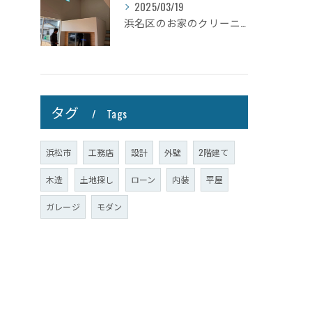
2025/03/19
浜名区のお家のクリーニングが完了しましたので壁掛けテレビを設...
タグ
Tags
浜松市
工務店
設計
外壁
2階建て
木造
土地探し
ローン
内装
平屋
ガレージ
モダン