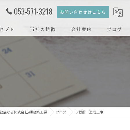
053-571-3218
お問い合わせはこちら
セプト
当社の特徴
会社案内
ブログ
注文住宅
コラム
新築
戸建て
リフォーム
リノベーション
店なら株式会社will建築工房
ブログ
Ｓ様邸 造成工事