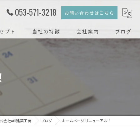
053-571-3218
お問い合わせはこちら
セプト
当社の特徴
会社案内
ブログ
注文住宅
コラム
新築
！
戸建て
リフォーム
リノベーション
会社will建築工房
ブログ
ホームページリニューアル！