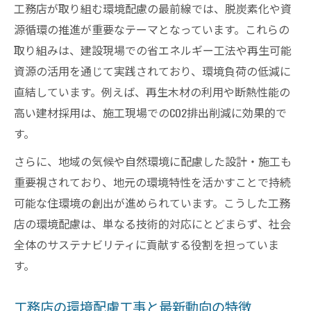
工務店が取り組む環境配慮の最前線では、脱炭素化や資
竹中工務店 サーキュラーデザインビルドの
源循環の推進が重要なテーマとなっています。これらの
実情
取り組みは、建設現場での省エネルギー工法や再生可能
工務店で採用される木造改修工事のポイン
資源の活用を通じて実践されており、環境負荷の低減に
ト
直結しています。例えば、再生木材の利用や断熱性能の
持続可能な工事の現場で注目される工務店の工
高い建材採用は、施工現場でのCO2排出削減に効果的で
夫
す。
工務店が現場で重視する持続可能な工夫と
さらに、地域の気候や自然環境に配慮した設計・施工も
は
重要視されており、地元の環境特性を活かすことで持続
サステナビリティと工務店現場の連携ポイ
可能な住環境の創出が進められています。こうした工務
ント
店の環境配慮は、単なる技術的対応にとどまらず、社会
工務店の木造技術が支える環境配慮工事
全体のサステナビリティに貢献する役割を担っていま
改修工事に見る工務店のエコな取り組み
す。
scope3意識した工務店現場の改善事例
サステナビリティ推進に工務店が果たす役割を
工務店の環境配慮工事と最新動向の特徴