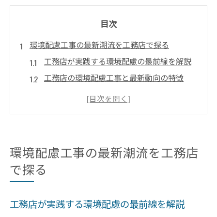
目次
環境配慮工事の最新潮流を工務店で探る
工務店が実践する環境配慮の最前線を解説
工務店の環境配慮工事と最新動向の特徴
環境配慮とは何か工務店の視点で考える
竹中工務店の環境設計に学ぶ工務店の工夫
工務店によるサステナビリティ推進の現在
地
環境配慮工事の最新潮流を工務店
工務店で実践する脱炭素と循環型建築の技術
で探る
工務店が進める脱炭素建築の技術革新とは
循環型建築を支える工務店の技術と工法
工務店が実践する環境配慮の最前線を解説
工務店のサステナビリティ実現法に迫る