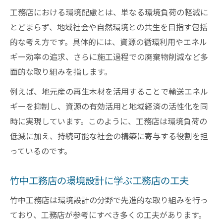
改修工事における工務店のscope3対応法
工務店における環境配慮とは、単なる環境負荷の軽減に
工務店のサーキュラーデザイン事例に学ぶ
とどまらず、地域社会や自然環境との共生を目指す包括
工務店の環境設計がもたらす未来の建設現場と
的な考え方です。具体的には、資源の循環利用やエネル
は
ギー効率の追求、さらに施工過程での廃棄物削減など多
工務店の環境設計が切り拓く未来像を展望
面的な取り組みを指します。
サステナブル建築で工務店が担う次世代戦
例えば、地元産の再生木材を活用することで輸送エネル
略
ギーを抑制し、資源の有効活用と地域経済の活性化を同
環境設計による工務店の現場革新の実態
時に実現しています。このように、工務店は環境負荷の
工務店が描く循環型建設の将来展望
低減に加え、持続可能な社会の構築に寄与する役割を担
scope3削減が導く工務店現場の変革
っているのです。
竹中工務店の環境設計に学ぶ工務店の工夫
竹中工務店は環境設計の分野で先進的な取り組みを行っ
ており、工務店が参考にすべき多くの工夫があります。