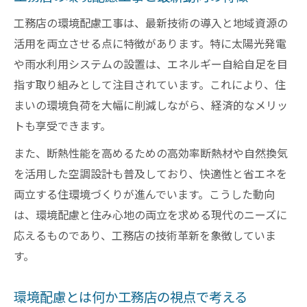
考える
工務店の環境配慮工事は、最新技術の導入と地域資源の
サステナビリティ推進で工務店が担う重要
活用を両立させる点に特徴があります。特に太陽光発電
性
や雨水利用システムの設置は、エネルギー自給自足を目
工務店の環境設計が社会に与える影響とは
指す取り組みとして注目されています。これにより、住
サステナビリティ視点で工務店が果たす責
まいの環境負荷を大幅に削減しながら、経済的なメリッ
任
トも享受できます。
竹中工務店 サステナビリティの実践例を紹
また、断熱性能を高めるための高効率断熱材や自然換気
介
を活用した空調設計も普及しており、快適性と省エネを
工務店の不動産戦略と環境配慮の現状
両立する住環境づくりが進んでいます。こうした動向
Scope3削減に挑む工務店現場のリアルな実例
は、環境配慮と住み心地の両立を求める現代のニーズに
応えるものであり、工務店の技術革新を象徴していま
scope3削減へ工務店で進む現場改善策
す。
工務店が実践するCO2削減の成功ポイント
木造建築で工務店が目指す環境負荷低減
環境配慮とは何か工務店の視点で考える