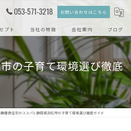
053-571-3218
お問い合わせはこちら
セプト
当社の特徴
会社案内
ブログ
注文住宅
コラム
松市の子育て環境選び徹底
新築
戸建て
リフォーム
リノベーション
長期優良住宅のコスパと静岡県浜松市の子育て環境選び徹底ガイド