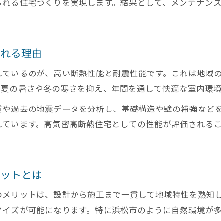
浜松市の工務店が提供する独自のサービスとは
られる住宅づくりを実現します。結果として、メンテナン
長期優良住宅申請を工務店に任せるメリット解説
工務店のアフターサポートと住まいの安心感
ばれる理由
浜松市工務店の長期優良住宅サポート事例紹介
快適な暮らし実現へ工務店で長期優良住宅を賢く建て
れているのが、高い断熱性能と耐震性能です。これは地域
、夏の暑さや冬の寒さを抑え、年間を通して快適な室内環
工務店で叶える快適な長期優良住宅のポイント
浜松市工務店の高気密高断熱住宅の住み心地とは
質や過去の地震データを分析し、基礎構造や壁の補強など
長期優良住宅でコスパ良く暮らすための工務店選
れています。高気密高断熱住宅としての性能が評価される
工務店ならではの家づくりで快適生活を実現
浜松市工務店の断熱性能で一年中快適な住まいへ
リットとは
ハウスメーカーと工務店を比較した家づくりのポイン
ハウスメーカーと工務店の違いを徹底比較
のメリットは、設計から施工まで一貫して地域特性を熟知
工務店住宅ならではのコスパと柔軟性に注目
マイズが可能になります。特に浜松市のように自然環境が