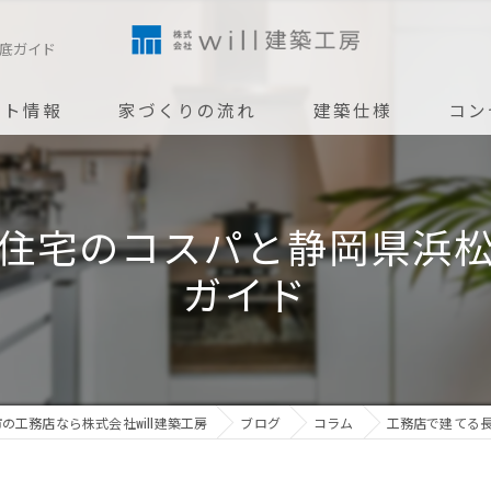
底ガイド
ント情報
家づくりの流れ
建築仕様
コン
アフターメンテナンス
住宅のコスパと静岡県浜
ガイド
の工務店なら株式会社will建築工房
ブログ
コラム
工務店で建てる