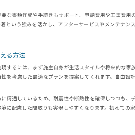
浜松市で選ぶ工務店とハウスメーカーの判断基準
工務店が叶える自由設計の家とその魅力解説
必要な書類作成や手続きもサポート。申請費用や工事費用
密着という強みを活かし、アフターサービスやメンテナン
ハウスメーカーより工務店を選ぶメリットとは
。
地元密着工務店が支える浜松市の住まい選び
地元工務店と家づくりで得られる安心感とは
叶える方法
浜松市工務店の口コミや評判を活かした選び方
地域密着工務店の強みとサポート体制を解説
実現するには、まず施主自身が生活スタイルや将来的な家
特性を考慮した最適なプランを提案してくれます。自由設
工務店選びで知っておきたい地元ならではの魅力
浜松市で工務店住宅を建てる際の相談ポイント
法に精通しているため、耐震性や断熱性を確保しつつも、
環境に配慮した間取りも実現しやすくなります。初めての