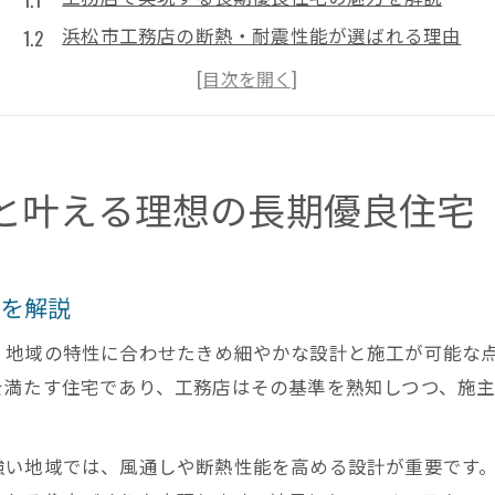
浜松市工務店の断熱・耐震性能が選ばれる理由
長期優良住宅を工務店に依頼するメリットとは
工務店で理想の間取りと自由設計を叶える方法
浜松市の気候に強い工務店の家づくりポイント
子育ても安心な浜松市の住環境選びと工務店の魅力
と叶える理想の長期優良住宅
工務店住宅で子育て環境を充実させる工夫とは
浜松市工務店が提案する安全安心な住まいづくり
力を解説
子育て世代が工務店を選ぶ理由とその魅力に迫る
工務店の家が子どもの成長を支えるポイント解説
、地域の特性に合わせたきめ細やかな設計と施工が可能な
浜松市の工務店住宅が快適な暮らしを実現する秘
を満たす住宅であり、工務店はその基準を熟知しつつ、施
長期優良住宅を検討するなら工務店の対応力に注目
工務店の柔軟な対応力が長期優良住宅で光る理由
強い地域では、風通しや断熱性能を高める設計が重要です