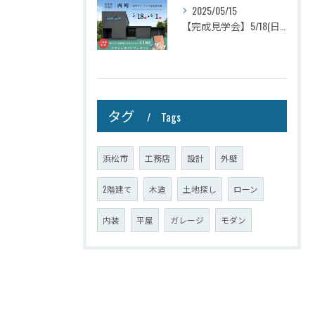
2025/05/15
【完成見学会】5/18(日)～6/1(日)浜松市中央区西町
タグ
Tags
浜松市
工務店
設計
外壁
2階建て
木造
土地探し
ローン
内装
平屋
ガレージ
モダン