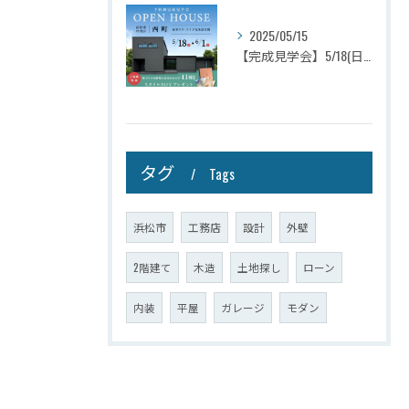
2025/05/15
【完成見学会】5/18(日)～6/1(日)浜松市中央区西町
タグ
Tags
浜松市
工務店
設計
外壁
2階建て
木造
土地探し
ローン
内装
平屋
ガレージ
モダン