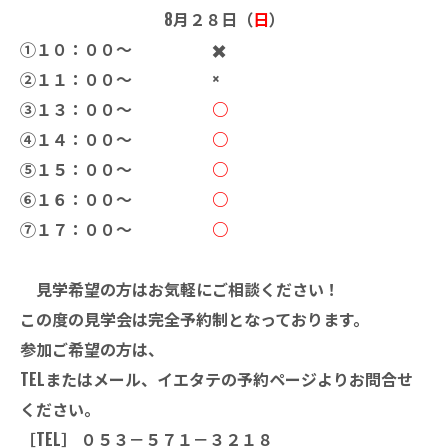
8月２８日（
日
）
①１０：００～ ✖️
②１１：００～ ×
③１３：００～
○
④１４：００～
○
⑤１５：００～
○
➅１６：００～
○
⑦１７：００～
○
見学希望の方はお気軽にご相談ください！
この度の見学会は完全予約制となっております。
参加ご希望の方は、
TELまたはメール、イエタテの予約ページよりお問合せ
ください。
［TEL］ ０５３－５７１－３２１８