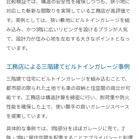
比較検証では、構造の安全性を確保しつつも、狭小地に
三階建て断熱・気密性能を工務店が徹底解
対応した斬新な間取りを実現している工務店が高評価で
説
す。実例としては、狭い敷地にビルトインガレージを組
工務店で選ぶ三階建てグランスマートの特
み込み、かつ3階に広いリビングを設けるプランが人気
徴
で、設計力が住み心地を左右する大きなポイントとなっ
三階建てで重視すべき工務店の性能比較視
ています。
点
工務店による三階建てビルトインガレージ事例
工務店と実現する三階建て快適性能の秘訣
後悔しない三階建て選びと工務店活用法
三階建て住宅にビルトインガレージを組み込むことで、
三階建ての後悔を防ぐ工務店選びのポイン
都市部の限られた土地でも車の収納と住空間の両立が可
ト
能です。工務店は構造計算を綿密に行い、耐荷重や防火
性能を確保した上で、使い勝手の良いガレージスペース
工務店に相談したい三階建てのメリットと
を提案しています。
注意点
三階建てブログ体験談で工務店の実力を知
具体的な事例では、1階部分をほぼガレージに充て、2
る
階・3階に居住空間を配置することでプライバシーと利便