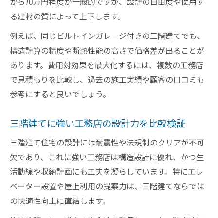
から70万円程度が一般的ですが、設計の自由度や使用す
工務店で叶える快適な三階建て暮らしのコツ
る建材の質によって上下します。
工務店が実践する三階建ての快適動線設計
例えば、同じビルトインガレージ付きの三階建てでも、
法
構造計算の精度や断熱性能の高さで価格差が出ることが
三階建てエレベーターの設置で暮らしを快
あります。費用対効果を最大化するには、複数の工務店
適に
で見積もりを比較し、過去の施工実績や顧客の口コミも
ビルトインガレージ付き三階建ての魅力と
参考にすると良いでしょう。
は
工務店と考える三階建て断熱・遮音の工夫
三階建てに強い工務店の設計力を比較検証
点
三階建て住宅の設計には耐震性や法規制のクリアが不可
三階建て住宅で後悔しない収納計画と工務
欠であり、これに強い工務店は構造設計に優れ、かつ生
店
活動線や収納計画にも工夫を凝らしています。特にエレ
性能重視の三階建て住宅設計を深掘り
ベーター設置や屋上利用の提案力は、三階建てならでは
工務店が重視する三階建ての耐震性最新事
の快適性向上に直結します。
情