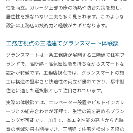
性を両立。ガレージ上部の床の断熱や防音対策を施し、
工務店で三階建てを建てる際の判断基準と
居住性を損なわない工夫も多く見られます。このような
は
設計は工務店の技術力と経験がカギとなります。
工務店の知恵で三階建て選びを賢く進める
方法
工務店視点の三階建てグランスマート体験談
グランスマートは一条工務店が展開する三階建て住宅ブ
ランドで、高断熱・高気密性能を持ちながらスマートな
設計が特徴です。工務店視点では、グランスマートの施
工は構造の堅牢さと快適性の両立が優れており、都市型
住宅に適した選択肢として注目されています。
実際の体験談では、エレベーター設置やビルトインガレ
ージとの組み合わせが好評で、生活の質を高めるプラン
ニングが可能です。加えて、省エネ性能の高さから光熱
費の削減効果も期待でき、三階建て住宅を検討する際の