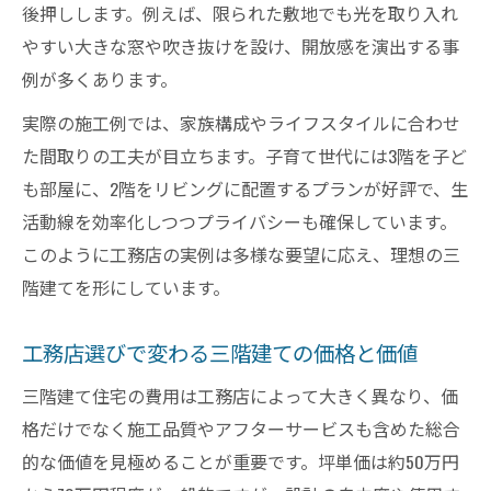
法
後押しします。例えば、限られた敷地でも光を取り入れ
やすい大きな窓や吹き抜けを設け、開放感を演出する事
工務店と作る三階建てエレベーター設計術
例が多くあります。
工務店が語る三階建ての採光と動線の秘訣
実際の施工例では、家族構成やライフスタイルに合わせ
費用と間取りで悩むなら工務店の知恵を活用
た間取りの工夫が目立ちます。子育て世代には3階を子ど
工務店で三階建て費用を抑えるポイント解
も部屋に、2階をリビングに配置するプランが好評で、生
説
活動線を効率化しつつプライバシーも確保しています。
工務店が教える三階建て坪単価の実際と注
このように工務店の実例は多様な要望に応え、理想の三
意点
階建てを形にしています。
三階建て間取りと総額費用のバランスを探
る
工務店選びで変わる三階建ての価格と価値
工務店に相談したい三階建て費用の内訳と
三階建て住宅の費用は工務店によって大きく異なり、価
は
格だけでなく施工品質やアフターサービスも含めた総合
三階建てブログ事例で費用の傾向を知る方
的な価値を見極めることが重要です。坪単価は約50万円
法