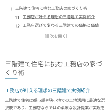
三階建て住宅に挑む工務店の家づくり術
工務店が叶える理想の三階建て実例紹介
工務店選びで変わる三階建ての価格と価値
三階建てに強い工務店の設計力を比較検証
工務店による三階建てビルトインガレージ
事例
工務店視点の三階建てグランスマート体験
三階建て住宅に挑む工務店の家づ
談
くり術
狭小地を活かす三階建て間取りの工夫
工務店が提案する狭小地三階建て間取り事
工務店が叶える理想の三階建て実例紹介
例
工務店流・三階建ての空間活用アイデア集
三階建て住宅は都市部や狭小地での土地活用に最適な選
三階建て間取りでビルトインガレージ実現
択肢であり、工務店ならではの柔軟な設計提案が実現を