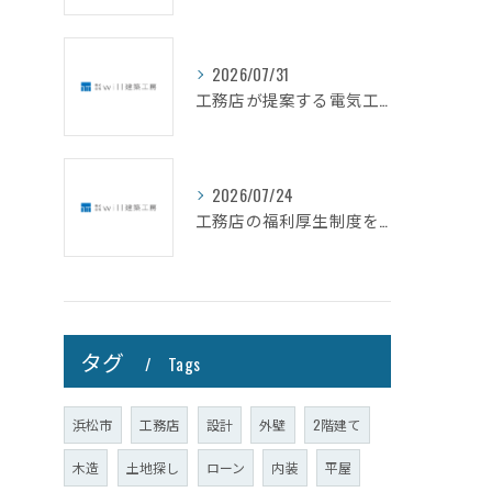
2026/07/31
工務店が提案する電気工事を静岡県浜松市で賢く依頼する費用相場と選び方ガイド
2026/07/24
工務店の福利厚生制度を徹底比較して満足度の高い職場選びを叶えるコツ
タグ
Tags
浜松市
工務店
設計
外壁
2階建て
木造
土地探し
ローン
内装
平屋