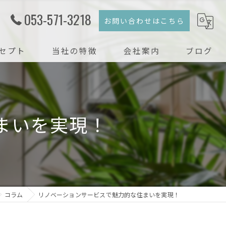
053-571-3218
お問い合わせはこちら
セプト
当社の特徴
会社案内
ブログ
注文住宅
コラム
新築
まいを実現！
戸建て
リフォーム
リノベーション
コラム
リノベーションサービスで魅力的な住まいを実現！